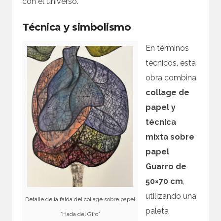
con el universo.
Técnica y simbolismo
En términos
técnicos, esta
obra combina
collage de
papel y
técnica
mixta sobre
papel
Guarro de
50×70 cm
,
utilizando una
Detalle de la falda del collage sobre papel
paleta
“Hada del Giro”