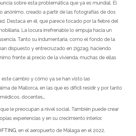
nuncia sobre esta problemática que ya es mundial. El
uo anónimo, creado a partir de las fotografías de dos
. Destaca en él, que parece tocado por la fiebre del
biliaria. La locura irrefrenable lo empuja hacia un
 ausencia. Tanto su indumentaria, como el fondo de la
 han dispuesto y entrecruzado en zigzag, haciendo
mínimo frente al precio de la vivienda, muchas de ellas
en este cambio y cómo ya se han visto las
 de Mallorca, en las que es difícil residir y por tanto
d médicos, docentes…
que le preocupan a nivel social. También puede crear
pias experiencias y en su crecimiento interior.
LOFTING
, en el aeropuerto de Málaga en el 2022.